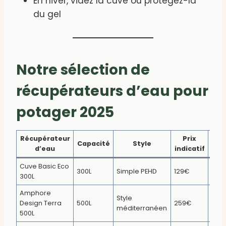
En hiver, videz la cuve ou protégez-la
du gel
Notre sélection de
récupérateurs d’eau pour
potager 2025
Récupérateur
Prix
Capacité
Style
Déc
d’eau
indicatif
Cuve Basic Eco
300L
Simple PEHD
129€
[Voi
300L
Amphore
Style
Design Terra
500L
259€
[Déc
méditerranéen
500L