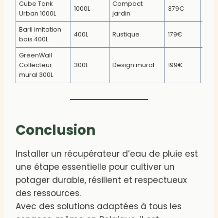
Cube Tank
Compact
[En 
1000L
379€
Urban 1000L
jardin
plus
Baril imitation
[Voi
400L
Rustique
179€
bois 400L
l’off
GreenWall
[Déc
Collecteur
300L
Design mural
199€
ici]
mural 300L
Conclusion
Installer un récupérateur d’eau de pluie est
une étape essentielle pour cultiver un
potager durable, résilient et respectueux
des ressources.
Avec des solutions adaptées à tous les