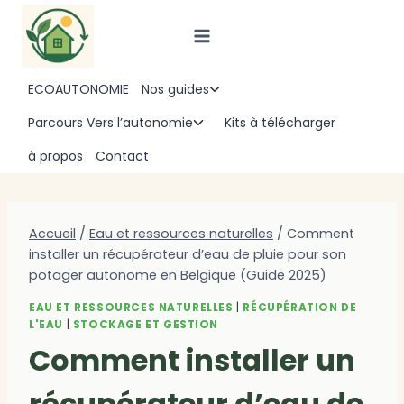
Aller
au
contenu
ECOAUTONOMIE
Nos guides
Ouvrir/fermer
le
Parcours Vers l’autonomie
Kits à télécharger
Ouvrir/fermer
menu
le
à propos
Contact
enfant
menu
enfant
Accueil
/
Eau et ressources naturelles
/
Comment
installer un récupérateur d’eau de pluie pour son
potager autonome en Belgique (Guide 2025)
EAU ET RESSOURCES NATURELLES
|
RÉCUPÉRATION DE
L'EAU
|
STOCKAGE ET GESTION
Comment installer un
récupérateur d’eau de