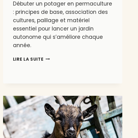
Débuter un potager en permaculture
: principes de base, association des
cultures, paillage et matériel
essentiel pour lancer un jardin
autonome qui s’améliore chaque
année.
DÉBUTER
LIRE LA SUITE
UN
POTAGER
EN
PERMACULTURE
:
LES
BASES
POUR
UN
JARDIN
AUTONOME