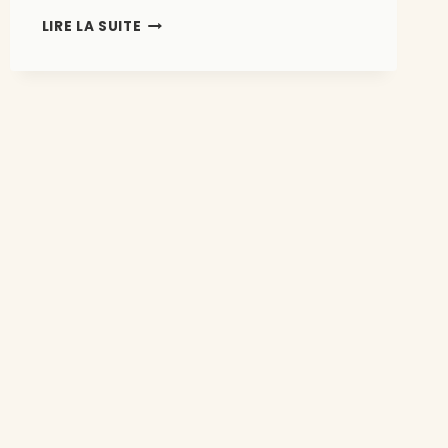
INSTALLER
LIRE LA SUITE
UN
LOMBRICOMPOSTEUR
CHEZ
SOI
:
LE
GUIDE
COMPLET