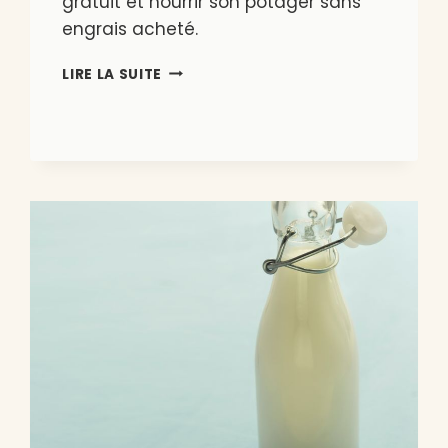
gratuit et nourrir son potager sans
engrais acheté.
FABRIQUER
LIRE LA SUITE
UN
COMPOSTEUR
MAISON
EN
PALETTE
OU
EN
BOIS