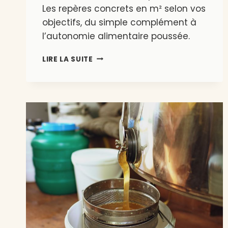
Les repères concrets en m² selon vos
objectifs, du simple complément à
l’autonomie alimentaire poussée.
QUELLE
LIRE LA SUITE
SURFACE
DE
POTAGER
POUR
NOURRIR
UNE
FAMILLE
DE
4
PERSONNES
?