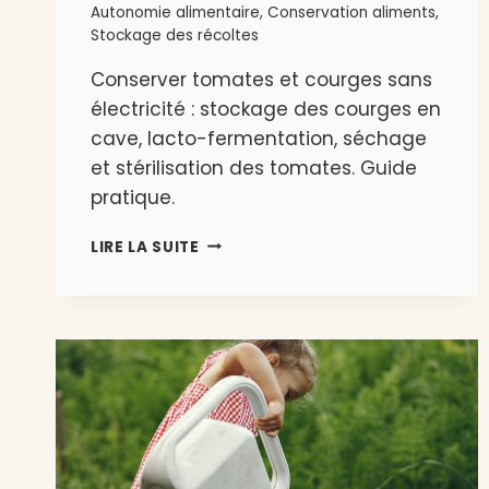
Autonomie alimentaire
,
Conservation aliments
,
Stockage des récoltes
Conserver tomates et courges sans
électricité : stockage des courges en
cave, lacto-fermentation, séchage
et stérilisation des tomates. Guide
pratique.
CONSERVER
LIRE LA SUITE
TOMATES
ET
COURGES
APRÈS
LA
RÉCOLTE
:
MÉTHODES
SANS
ÉLECTRICITÉ