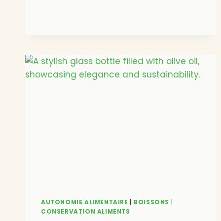
SON
HYDROMEL
MAISON
:
RECETTE
ET
ÉTAPES
POUR
DÉBUTER
AUTONOMIE ALIMENTAIRE
|
BOISSONS
|
CONSERVATION ALIMENTS