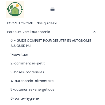
Aller
au
contenu
ECOAUTONOMIE
Nos guides
Ouvrir/fermer
le
Parcours Vers l’autonomie
Ouvr
menu
le
0 – GUIDE COMPLET POUR DÉBUTER EN AUTONOMIE
enfant
men
AUJOURD’HUI
enf
1-se-situer
2-commencer-petit
3-bases-materielles
4-autonomie-alimentaire
5-autonomie-energetique
6-sante-hygiene