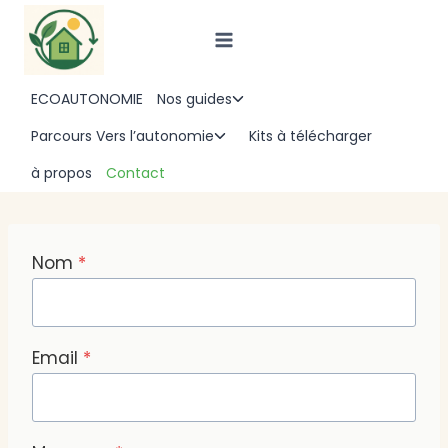
Aller
au
contenu
ECOAUTONOMIE
Nos guides
Ouvrir/fermer
le
Parcours Vers l’autonomie
Kits à télécharger
Ouvrir/fermer
menu
le
à propos
Contact
enfant
menu
enfant
Nom
*
Email
*