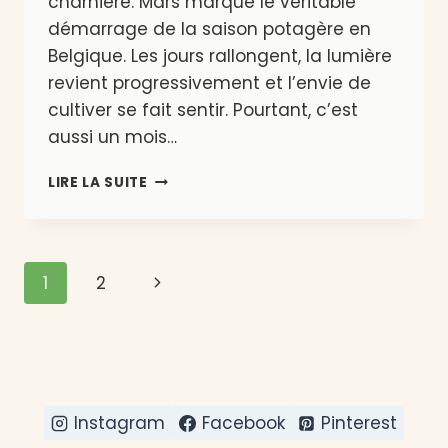
charnière. Mars marque le véritable
démarrage de la saison potagère en
Belgique. Les jours rallongent, la lumière
revient progressivement et l’envie de
cultiver se fait sentir. Pourtant, c’est
aussi un mois…
QUE
LIRE LA SUITE
PLANTER
EN
MARS
EN
Navigation
Page
1
2
BELGIQUE
?
de
suivante
page
Instagram
Facebook
Pinterest