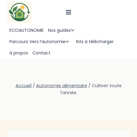
Aller
au
contenu
ECOAUTONOMIE
Nos guides
Ouvrir/fermer
le
Parcours Vers l’autonomie
Kits à télécharger
Ouvrir/fermer
menu
le
à propos
Contact
enfant
menu
enfant
Accueil
/
Autonomie alimentaire
/
Cultiver toute
l'année