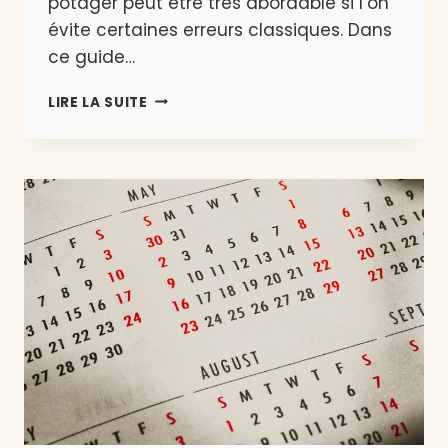
potager peut être très abordable si l’on
évite certaines erreurs classiques. Dans
ce guide…
QUEL
LIRE LA SUITE
BUDGET
POUR
DÉMARRER
UN
POTAGER
EN
BELGIQUE
?