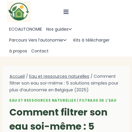
Aller
au
contenu
ECOAUTONOMIE
Nos guides
Ouvrir/fermer
le
Parcours Vers l’autonomie
Kits à télécharger
Ouvrir/fermer
menu
le
à propos
Contact
enfant
menu
enfant
Accueil
/
Eau et ressources naturelles
/
Comment
filtrer son eau soi-même : 5 solutions simples pour
plus d’autonomie en Belgique (2025)
EAU ET RESSOURCES NATURELLES
|
FILTRAGE DE L'EAU
Comment filtrer son
eau soi-même : 5