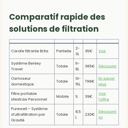
Comparatif rapide des
solutions de filtration
2-
Carafe filtrante Brita
Partielle
35€
Voir
3L
Système Berkey
6-
Totale
365€
Découvrir
Travel
8L
Osmoseur
10-
En savoir
Totale
799€
domestique
15L
plus
Filtre portable
Voir
Mobile
1L
39€
Lifestraw Personnel
l’offre
Purewell – Système
8,5
Découvrir
d’ultrafiltration par
Totale
230€
L
ici
Gravité