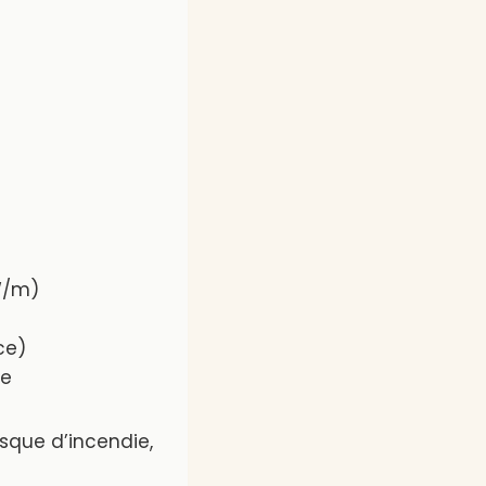
W/m)
ce)
ée
isque d’incendie,