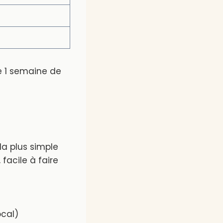
e 1 semaine de
 la plus simple
 facile à faire
ocal)