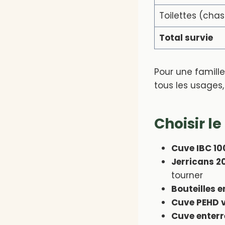
Toilettes (chas
Total survie
Pour une famill
tous les usages,
Choisir l
Cuve IBC 10
Jerricans 2
tourner
Bouteilles e
Cuve PEHD v
Cuve enterr