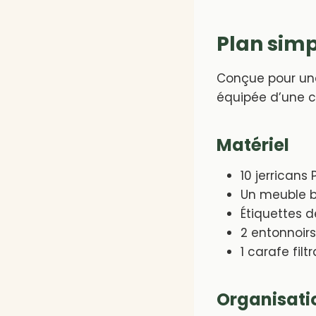
Plan simpl
Conçue pour un
équipée d’une c
Matériel
10 jerricans
Un meuble b
Étiquettes 
2 entonnoir
1 carafe fil
Organisati