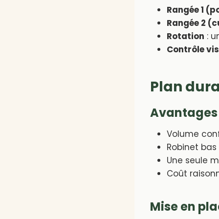
Rangée 1 (p
Rangée 2 (
Rotation
: u
Contrôle vi
Plan dura
Avantages
Volume conf
Robinet bas 
Une seule m
Coût raisonn
Mise en pl