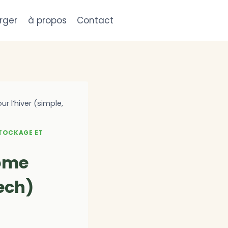
rger
à propos
Contact
 l’hiver (simple,
TOCKAGE ET
nome
tech)