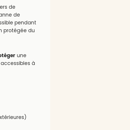
iers de
panne de
ssible pendant
ien protégée du
otéger
une
 accessibles à
xtérieures)