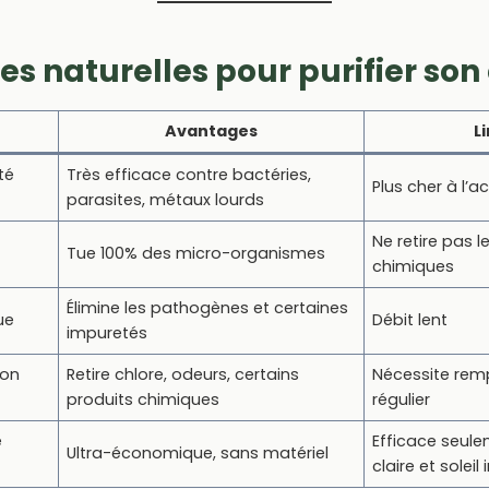
s naturelles pour purifier son
Avantages
L
té
Très efficace contre bactéries,
Plus cher à l’a
parasites, métaux lourds
Ne retire pas l
Tue 100% des micro-organismes
chimiques
Élimine les pathogènes et certaines
ue
Débit lent
impuretés
bon
Retire chlore, odeurs, certains
Nécessite re
produits chimiques
régulier
e
Efficace seul
Ultra-économique, sans matériel
claire et soleil