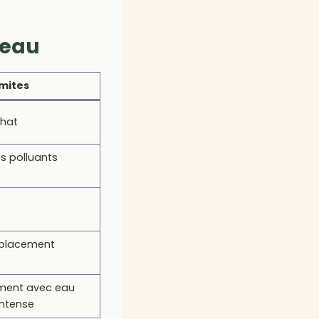
 eau
imites
chat
es polluants
mplacement
ement avec eau
 intense