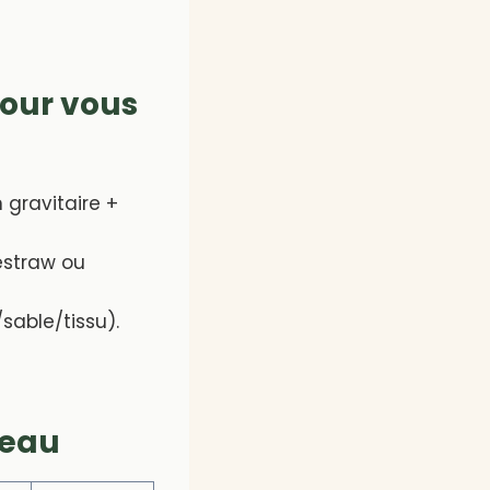
pour vous
n gravitaire +
festraw ou
/sable/tissu).
 eau