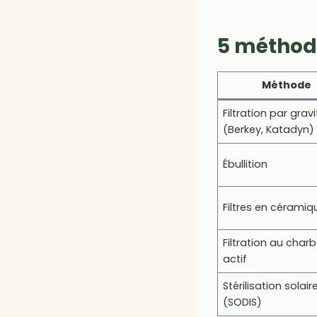
5 méthode
Méthode
Filtration par gravi
(Berkey, Katadyn)
Ébullition
Filtres en céramiq
Filtration au char
actif
Stérilisation solair
(SODIS)