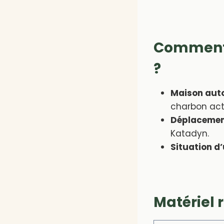
Comment c
?
Maison auto
charbon acti
Déplacemen
Katadyn.
Situation d
Matériel