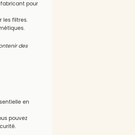
fabricant pour
les filtres.
métiques.
ntenir des
sentielle en
ous pouvez
urité.