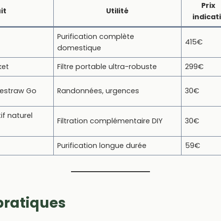
Prix
it
Utilité
indicati
Purification complète
415€
domestique
ket
Filtre portable ultra-robuste
299€
Lifestraw Go
Randonnées, urgences
30€
if naturel
Filtration complémentaire DIY
30€
Purification longue durée
59€
pratiques