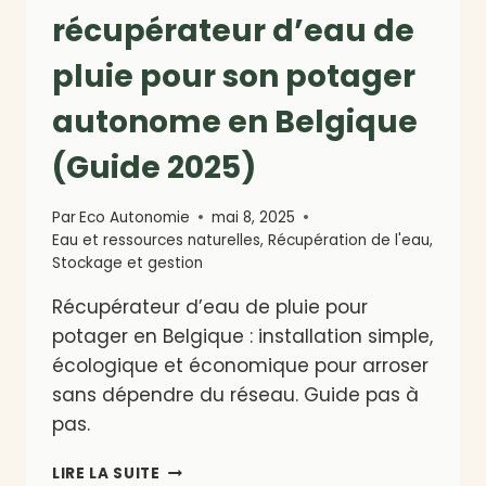
récupérateur d’eau de
MODE
D’EMPLOI
pluie pour son potager
SIMPLE
ET
autonome en Belgique
RAPIDE
(GUIDE
(Guide 2025)
2025)
Par
Eco Autonomie
mai 8, 2025
Eau et ressources naturelles
,
Récupération de l'eau
,
Stockage et gestion
Récupérateur d’eau de pluie pour
potager en Belgique : installation simple,
écologique et économique pour arroser
sans dépendre du réseau. Guide pas à
pas.
COMMENT
LIRE LA SUITE