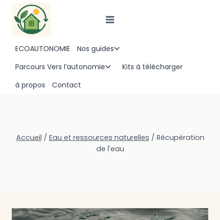
Aller
au
contenu
ECOAUTONOMIE
Nos guides
Ouvrir/fermer
le
Parcours Vers l’autonomie
Kits à télécharger
Ouvrir/fermer
menu
le
à propos
Contact
enfant
menu
enfant
Accueil
/
Eau et ressources naturelles
/
Récupération
de l'eau