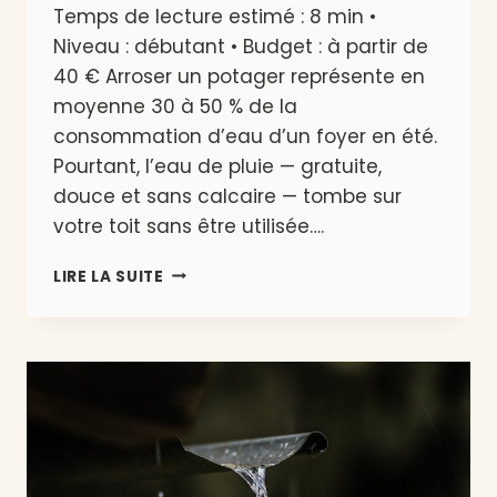
Temps de lecture estimé : 8 min •
Niveau : débutant • Budget : à partir de
40 € Arroser un potager représente en
moyenne 30 à 50 % de la
consommation d’eau d’un foyer en été.
Pourtant, l’eau de pluie — gratuite,
douce et sans calcaire — tombe sur
votre toit sans être utilisée….
INSTALLER
LIRE LA SUITE
UN
RÉCUPÉRATEUR
D’EAU
DE
PLUIE
POUR
LE
POTAGER
: