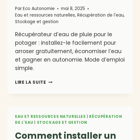
Par
Eco Autonomie
mai 8, 2025
Eau et ressources naturelles
,
Récupération de l'eau
,
Stockage et gestion
Récupérateur d’eau de pluie pour le
potager : installez-le facilement pour
arroser gratuitement, économiser l’eau
et gagner en autonomie. Mode d’emploi
simple.
INSTALLER
LIRE LA SUITE
UN
RÉCUPÉRATEUR
D’EAU
DE
PLUIE
EAU ET RESSOURCES NATURELLES
|
RÉCUPÉRATION
POUR
DE L'EAU
|
STOCKAGE ET GESTION
LE
Comment installer un
POTAGER
: