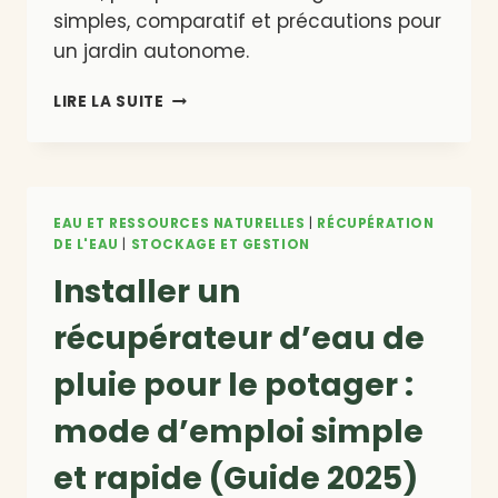
simples, comparatif et précautions pour
un jardin autonome.
CRÉER
LIRE LA SUITE
UN
POINT
D’EAU
EXTÉRIEUR
LOW-
EAU ET RESSOURCES NATURELLES
|
RÉCUPÉRATION
TECH
DE L'EAU
|
STOCKAGE ET GESTION
:
Installer un
SEAU,
POMPE
récupérateur d’eau de
MANUELLE
ET
pluie pour le potager :
GRAVITÉ
(GUIDE
mode d’emploi simple
SIMPLE)
et rapide (Guide 2025)