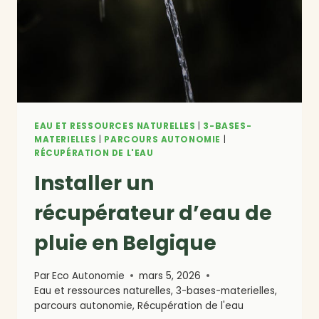
GUIDE
COMPLET
EAU ET RESSOURCES NATURELLES
|
3-BASES-
MATERIELLES
|
PARCOURS AUTONOMIE
|
RÉCUPÉRATION DE L'EAU
Installer un
récupérateur d’eau de
pluie en Belgique
Par
Eco Autonomie
mars 5, 2026
Eau et ressources naturelles
,
3-bases-materielles
,
parcours autonomie
,
Récupération de l'eau