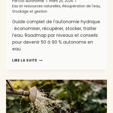
Par
Eco Autonomie
mars 25, 2026
Eau et ressources naturelles
,
Récupération de l'eau
,
Stockage et gestion
Guide complet de l’autonomie hydrique
: économiser, récupérer, stocker, traiter
l’eau. Roadmap par niveaux et conseils
pour devenir 50 à 90 % autonome en
eau.
EAU
LIRE LA SUITE
ET
RESSOURCES
NATURELLES
:
GUIDE
COMPLET
POUR
DEVELOPPER
SON
AUTONOMIE