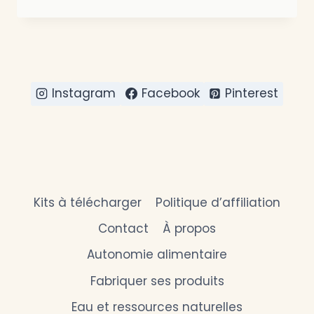
INSTALLER
UN
RÉCUPÉRATEUR
D’EAU
DE
PLUIE
POUR
Instagram
Facebook
Pinterest
SON
POTAGER
AUTONOME
EN
BELGIQUE
(GUIDE
2025)
Kits à télécharger
Politique d’affiliation
Contact
À propos
Autonomie alimentaire
Fabriquer ses produits
Eau et ressources naturelles