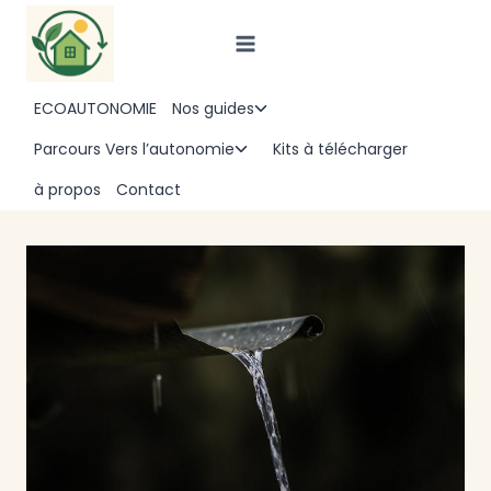
Aller
au
contenu
ECOAUTONOMIE
Nos guides
Ouvrir/fermer
le
Parcours Vers l’autonomie
Kits à télécharger
Ouvrir/fermer
menu
le
à propos
Contact
enfant
menu
enfant