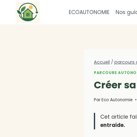
Aller
au
ECOAUTONOMIE
Nos gui
contenu
Accueil
/
parcours
PARCOURS AUTONO
Créer s
Par
Eco Autonomie
Cet article fa
entraide.