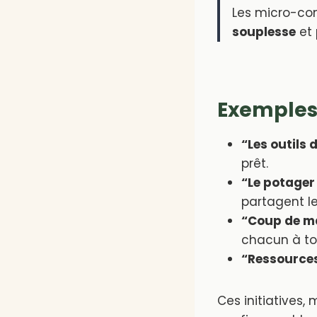
Les micro-com
souplesse
et 
Exemples 
“Les outils 
prêt.
“Le potager
partagent le
“Coup de m
chacun à tou
“Ressource
Ces initiatives