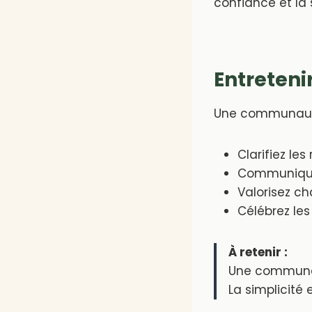
confiance et la s
Entreteni
Une communauté
Clarifiez le
Communique
Valorisez c
Célébrez les 
À retenir :
Une communaut
La simplicité 