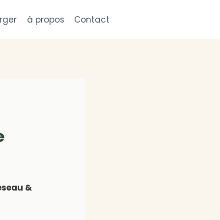
rger
à propos
Contact
e
Réseau &