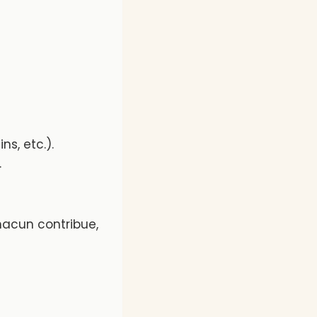
ns, etc.).
.
hacun contribue,