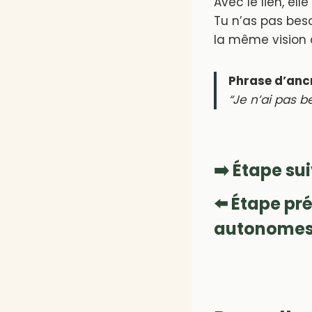
Avec le lien, el
Tu n’as pas bes
la même vision 
Phrase d’anc
“Je n’ai pas be
➡️ Étape su
⬅️ Étape pr
autonome