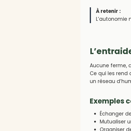
À retenir :
L’autonomie ne
L’entraide
Aucune ferme, a
Ce qui les rend 
un réseau d’hum
Exemples c
Échanger de
Mutualiser u
Organiser de