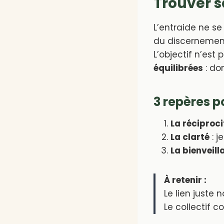
Trouver sa
L’entraide ne se
du discernemen
L’objectif n’est
équilibrées
: don
3 repères po
La réciproci
La clarté
: j
La bienveill
À retenir :
Le lien juste n
Le collectif 