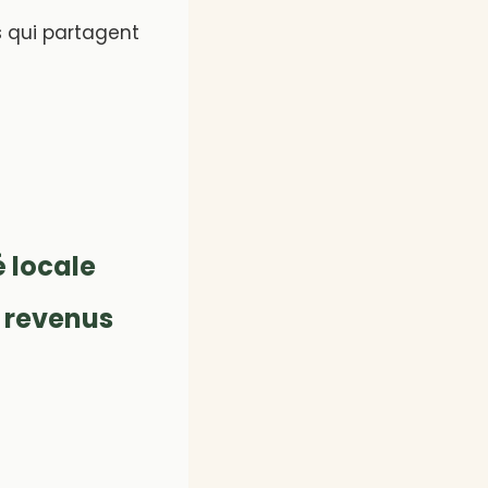
s qui partagent
 locale
e revenus