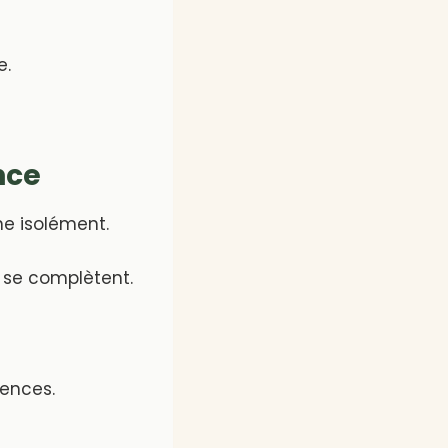
e.
nce
e isolément.
 se complètent.
ences.