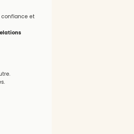
a confiance et
elations
tre.
s.