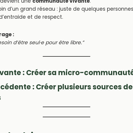
le devient une
communauté vivante
.
oin d’un grand réseau : juste de quelques personne
d’entraide et de respect.
rage :
soin d’être seul·e pour être libre.”
ivante :
Créer sa micro-communauté
écédente :
Créer plusieurs sources d
s