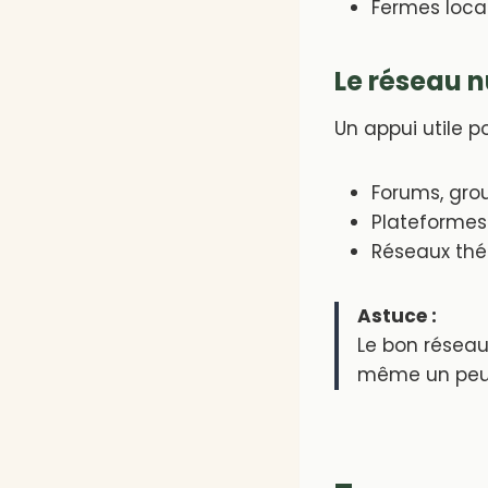
Fermes locale
Le réseau 
Un appui utile po
Forums, gro
Plateformes 
Réseaux thé
Astuce :
Le bon réseau 
même un peu