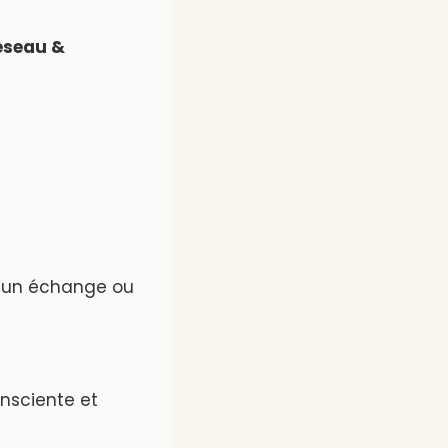
Réseau &
 d’un échange ou
nsciente et