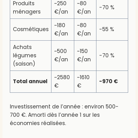
Produits
~250
~80
-70 %
ménagers
€/an
€/an
~180
~80
Cosmétiques
-55 %
€/an
€/an
Achats
~500
~150
légumes
-70 %
€/an
€/an
(saison)
~2580
~1610
Total annuel
-970 €
€
€
Investissement de l’année : environ 500-
700 €. Amorti dès l’année 1 sur les
économies réalisées.