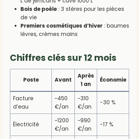
L de jerricans + cuve 1000 L
Bois de poêle
: 3 stères pour les pièces
de vie
Premiers cosmétiques d’hiver
: baumes
lèvres, crèmes mains
Chiffres clés sur 12 mois
Après
Poste
Avant
Économie
1 an
Facture
~450
~310
-30 %
d’eau
€/an
€/an
~1200
~990
Électricité
-17 %
€/an
€/an