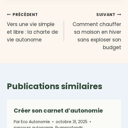
Navigation
PRÉCÉDENT
SUIVANT
Vers une vie simple
Comment chauffer
de
et libre : la charte de
sa maison en hiver
l’article
vie autonome
sans exploser son
budget
Publications similaires
Créer son carnet d’autonomie
Par
Eco Autonomie
octobre 31, 2025
parcours autonomie
,
9-approfondir