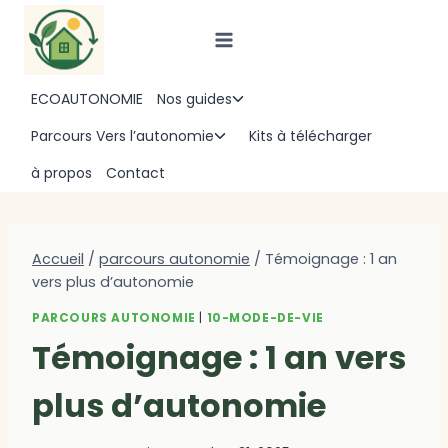
Aller
au
contenu
ECOAUTONOMIE
Nos guides
Ouvrir/fermer
le
Parcours Vers l’autonomie
Kits à télécharger
Ouvrir/fermer
menu
le
à propos
Contact
enfant
menu
enfant
Accueil
/
parcours autonomie
/
Témoignage : 1 an
vers plus d’autonomie
PARCOURS AUTONOMIE
|
10-MODE-DE-VIE
Témoignage : 1 an vers
plus d’autonomie