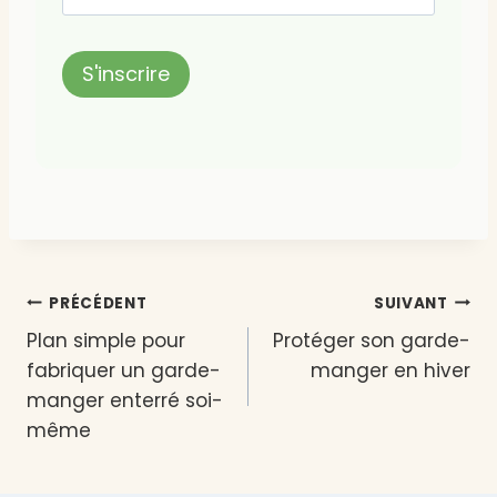
Navigation
PRÉCÉDENT
SUIVANT
Plan simple pour
Protéger son garde-
de
fabriquer un garde-
manger en hiver
l’article
manger enterré soi-
même