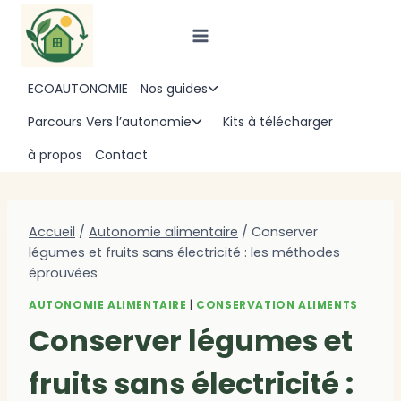
Aller
au
contenu
ECOAUTONOMIE
Nos guides
Ouvrir/fermer
le
Parcours Vers l’autonomie
Kits à télécharger
Ouvrir/fermer
menu
le
à propos
Contact
enfant
menu
enfant
Accueil
/
Autonomie alimentaire
/
Conserver
légumes et fruits sans électricité : les méthodes
éprouvées
AUTONOMIE ALIMENTAIRE
|
CONSERVATION ALIMENTS
Conserver légumes et
fruits sans électricité :