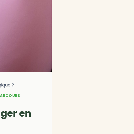
gique ?
PARCOURS
ger en