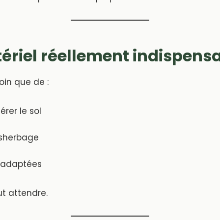
tériel réellement indispens
oin que de :
érer le sol
ésherbage
 adaptées
ut attendre.