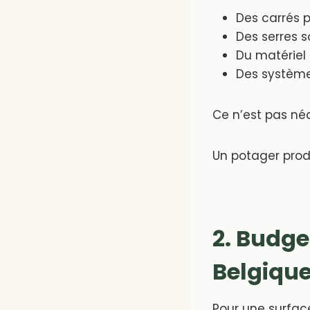
Des carrés 
Des serres s
Du matériel 
Des système
Ce n’est pas né
Un potager prod
2. Budg
Belgiqu
Pour une surface