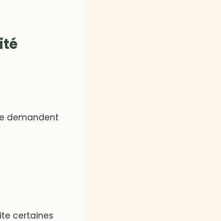
ité
se demandent
ite certaines