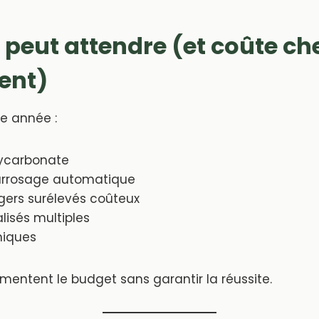
i peut attendre (et coûte ch
ent)
re année :
lycarbonate
arrosage automatique
gers surélevés coûteux
alisés multiples
miques
entent le budget sans garantir la réussite.