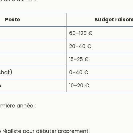
Poste
Budget raison
60–120 €
20–40 €
15–25 €
chat)
0–40 €
e
10–20 €
emière année :
o réaliste pour débuter proprement.