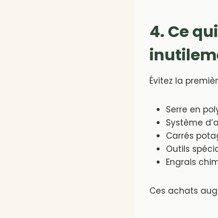
4. Ce qu
inutilem
Évitez la premiè
Serre en po
Système d’
Carrés pota
Outils spéci
Engrais chi
Ces achats augm