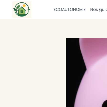
Aller
au
ECOAUTONOMIE
Nos gui
contenu