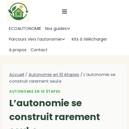
Aller
au
contenu
ECOAUTONOMIE
Nos guides
Ouvrir/fermer
le
Parcours Vers l’autonomie
Kits à télécharger
Ouvrir/fermer
menu
le
à propos
Contact
enfant
menu
enfant
Accueil
/
Autonomie en 10 étapes
/
L’autonomie se
construit rarement seul·e
AUTONOMIE EN 10 ÉTAPES
L’autonomie se
construit rarement