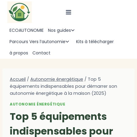
Aller
au
contenu
ECOAUTONOMIE
Nos guides
Ouvrir/fermer
le
Parcours Vers l’autonomie
Kits à télécharger
Ouvrir/fermer
menu
le
à propos
Contact
enfant
menu
enfant
Accueil
/
Autonomie énergétique
/
Top 5
équipements indispensables pour démarrer son
autonomie énergétique à la maison (2025)
AUTONOMIE ÉNERGÉTIQUE
Top 5 équipements
indispensables pour