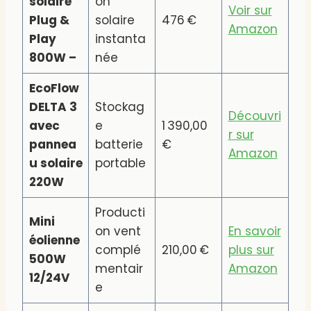
solaire
on
Voir sur
Plug &
solaire
476 €
Amazon
Play
instanta
800W –
née
EcoFlow
DELTA 3
Stockag
Découvri
avec
e
1 390,00
r sur
pannea
batterie
€
Amazon
u solaire
portable
220W
Producti
Mini
on vent
En savoir
éolienne
complé
210,00 €
plus sur
500W
mentair
Amazon
12/24V
e