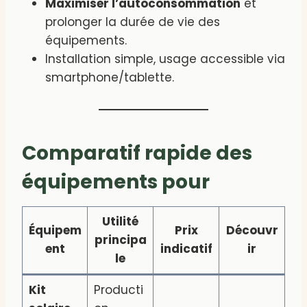
Maximiser l’autoconsommation
et
prolonger la durée de vie des
équipements.
Installation simple, usage accessible via
smartphone/tablette.
Comparatif rapide des
équipements pour
Utilité
Équipem
Prix
Découvr
principa
ent
indicatif
ir
le
Kit
Producti