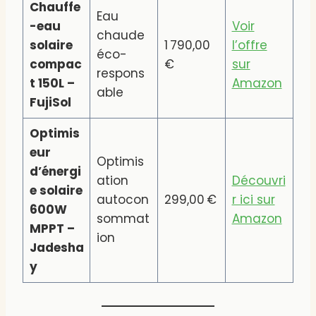
Chauffe
Eau
-eau
Voir
chaude
solaire
1 790,00
l’offre
éco-
compac
€
sur
respons
t 150L –
Amazon
able
FujiSol
Optimis
eur
Optimis
d’énergi
ation
Découvri
e solaire
autocon
299,00 €
r ici sur
600W
sommat
Amazon
MPPT –
ion
Jadesha
y