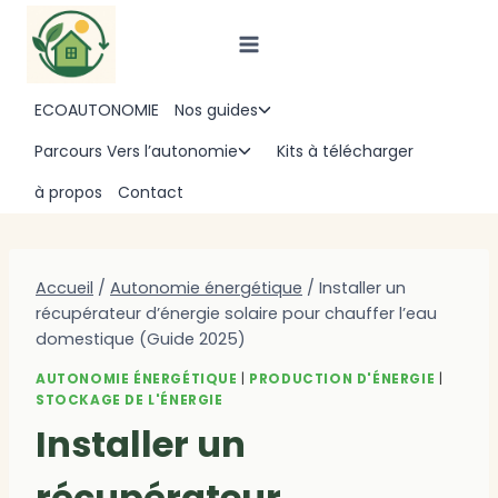
Aller
au
contenu
ECOAUTONOMIE
Nos guides
Ouvrir/fermer
le
Parcours Vers l’autonomie
Kits à télécharger
Ouvrir/fermer
menu
le
à propos
Contact
enfant
menu
enfant
Accueil
/
Autonomie énergétique
/
Installer un
récupérateur d’énergie solaire pour chauffer l’eau
domestique (Guide 2025)
AUTONOMIE ÉNERGÉTIQUE
|
PRODUCTION D'ÉNERGIE
|
STOCKAGE DE L'ÉNERGIE
Installer un
récupérateur