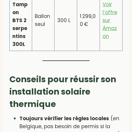
Tamp
Voir
on
l’offre
Ballon
1 299,0
BTS 2
300 L
sur
seul
0 €
serpe
Amaz
ntins
on
300L
Conseils pour réussir son
installation solaire
thermique
Toujours vérifier les règles locales
(en
Belgique, pas besoin de permis si la