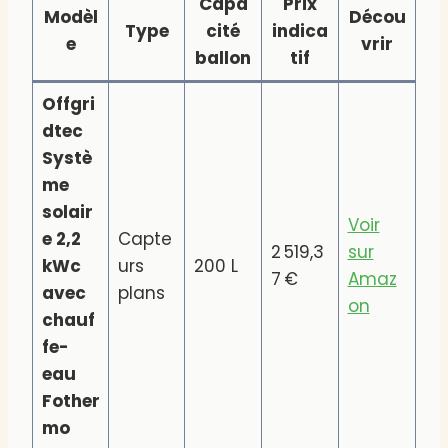
Capa
Prix
Modèl
Décou
Type
cité
indica
e
vrir
ballon
tif
Offgri
dtec
Systè
me
solair
Voir
e 2,2
Capte
2 519,3
sur
kWc
urs
200 L
7 €
Amaz
avec
plans
on
chauf
fe-
eau
Fother
mo