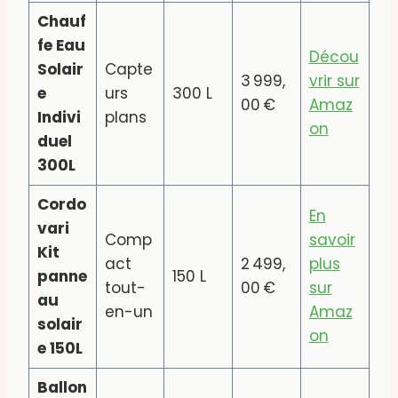
Chauf
fe Eau
Décou
Solair
Capte
3 999,
vrir sur
e
urs
300 L
00 €
Amaz
Indivi
plans
on
duel
300L
Cordo
En
vari
Comp
savoir
Kit
act
2 499,
plus
panne
150 L
tout-
00 €
sur
au
en-un
Amaz
solair
on
e 150L
Ballon