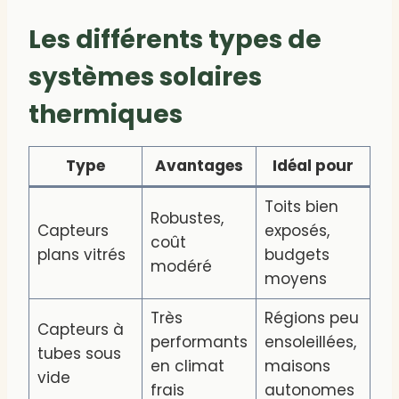
Les différents types de
systèmes solaires
thermiques
Type
Avantages
Idéal pour
Toits bien
Robustes,
Capteurs
exposés,
coût
plans vitrés
budgets
modéré
moyens
Très
Régions peu
Capteurs à
performants
ensoleillées,
tubes sous
en climat
maisons
vide
frais
autonomes