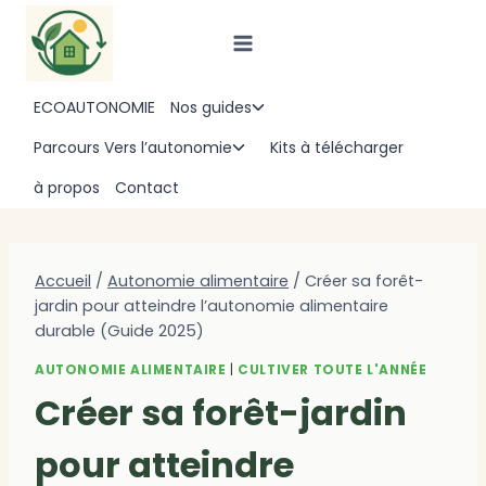
Aller
au
contenu
ECOAUTONOMIE
Nos guides
Ouvrir/fermer
le
Parcours Vers l’autonomie
Kits à télécharger
Ouvrir/fermer
menu
le
à propos
Contact
enfant
menu
enfant
Accueil
/
Autonomie alimentaire
/
Créer sa forêt-
jardin pour atteindre l’autonomie alimentaire
durable (Guide 2025)
AUTONOMIE ALIMENTAIRE
|
CULTIVER TOUTE L'ANNÉE
Créer sa forêt-jardin
pour atteindre