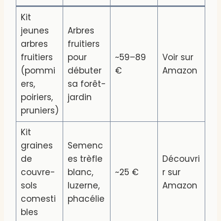
Kit
jeunes
Arbres
arbres
fruitiers
fruitiers
pour
~59–89
Voir sur
(pommi
débuter
€
Amazon
ers,
sa forêt-
poiriers,
jardin
pruniers)
Kit
graines
Semenc
de
es trèfle
Découvri
couvre-
blanc,
~25 €
r sur
sols
luzerne,
Amazon
comesti
phacélie
bles