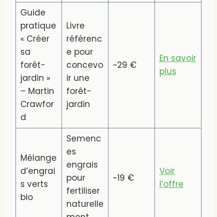
Guide
pratique
Livre
« Créer
référenc
sa
e pour
En savoir
forêt-
concevo
~29 €
plus
jardin »
ir une
– Martin
forêt-
Crawfor
jardin
d
Semenc
es
Mélange
engrais
d’engrai
Voir
pour
~19 €
s verts
l’offre
fertiliser
bio
naturelle