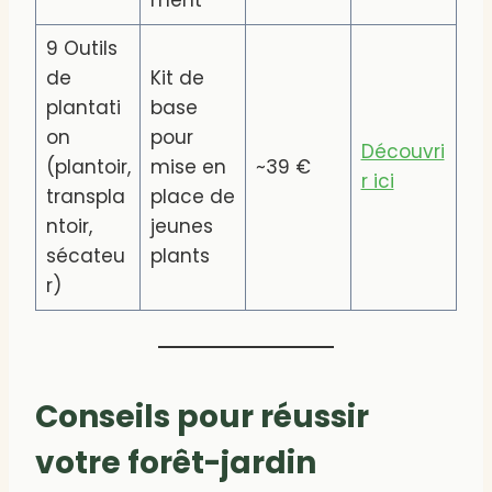
ment
9 Outils
de
Kit de
plantati
base
on
pour
Découvri
(plantoir,
mise en
~39 €
r ici
transpla
place de
ntoir,
jeunes
sécateu
plants
r)
Conseils pour réussir
votre forêt-jardin