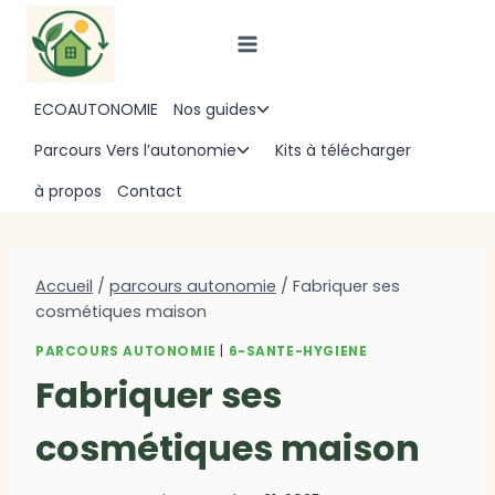
Aller
au
contenu
ECOAUTONOMIE
Nos guides
Ouvrir/fermer
le
Parcours Vers l’autonomie
Kits à télécharger
Ouvrir/fermer
menu
le
à propos
Contact
enfant
menu
enfant
Accueil
/
parcours autonomie
/
Fabriquer ses
cosmétiques maison
PARCOURS AUTONOMIE
|
6-SANTE-HYGIENE
Fabriquer ses
cosmétiques maison