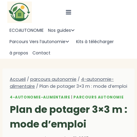
Aller
au
contenu
ECOAUTONOMIE
Nos guides
Ouvrir/fermer
le
Parcours Vers l’autonomie
Kits à télécharger
Ouvrir/fermer
menu
le
à propos
Contact
enfant
menu
enfant
Accueil
/
parcours autonomie
/
4-autonomie-
alimentaire
/
Plan de potager 3×3 m : mode d’emploi
4-AUTONOMIE-ALIMENTAIRE
|
PARCOURS AUTONOMIE
Plan de potager 3×3 m :
mode d’emploi