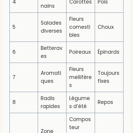
4
Carottes
Pois
nains
Fleurs
Salades
5
comesti
Choux
diverses
bles
Betterav
6
Poireaux
Épinards
es
Fleurs
Aromati
Toujours
7
mellifère
ques
fixes
s
Radis
Légume
8
Repos
rapides
s d’été
Compos
teur
Zone