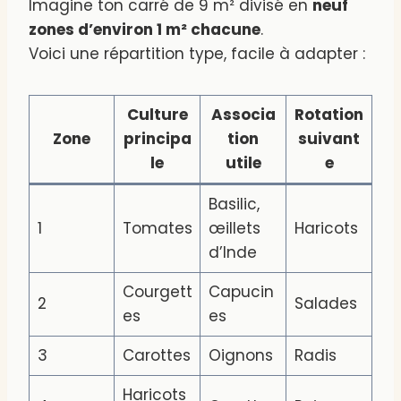
Imagine ton carré de 9 m² divisé en
neuf
zones d’environ 1 m² chacune
.
Voici une répartition type, facile à adapter :
Culture
Associa
Rotation
Zone
principa
tion
suivant
le
utile
e
Basilic,
1
Tomates
œillets
Haricots
d’Inde
Courgett
Capucin
2
Salades
es
es
3
Carottes
Oignons
Radis
Haricots