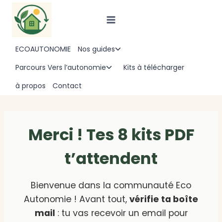
Aller
au
contenu
ECOAUTONOMIE
Nos guides
Ouvrir/fermer
le
Parcours Vers l’autonomie
Kits à télécharger
Ouvrir/fermer
menu
le
à propos
Contact
enfant
menu
enfant
Merci ! Tes 8 kits PDF
t’attendent
Bienvenue dans la communauté Eco
Autonomie ! Avant tout,
vérifie ta boîte
mail
: tu vas recevoir un email pour