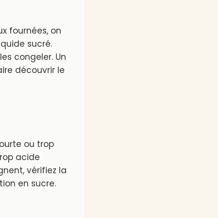
ux fournées, on
iquide sucré.
 les congeler. Un
ire découvrir le
ourte ou trop
trop acide
nent, vérifiez la
ation en sucre.