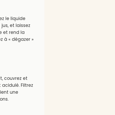
z le liquide
jus, et laissez
 et rend la
z à « dégazer »
it, couvrez et
acidulé. Filtrez
tient une
ons.