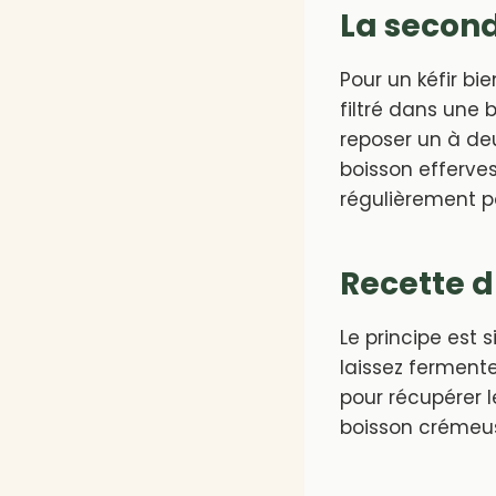
La secon
Pour un kéfir bie
filtré dans une 
reposer un à de
boisson efferves
régulièrement po
Recette du
Le principe est s
laissez fermenter
pour récupérer l
boisson crémeus