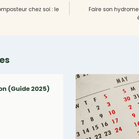
omposteur chez soi : le
Faire son hydromel
res
on (Guide 2025)