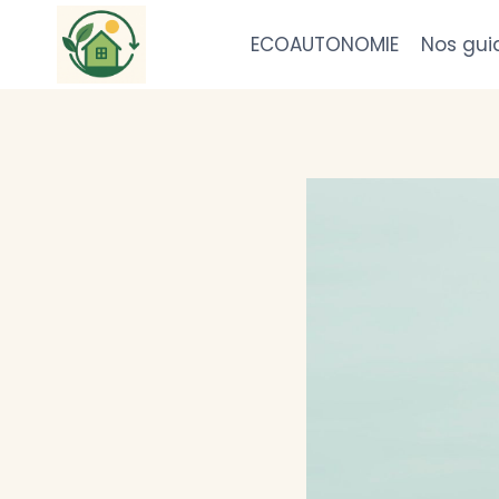
Aller
au
ECOAUTONOMIE
Nos gui
contenu