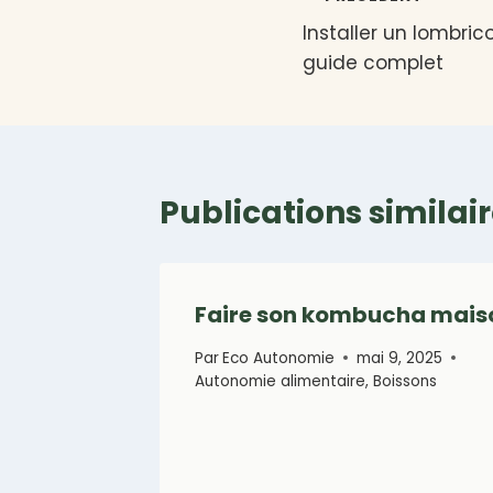
Navigation
Installer un lombric
de
guide complet
l’article
Publications similai
Faire son kombucha mais
Par
Eco Autonomie
mai 9, 2025
Autonomie alimentaire
,
Boissons