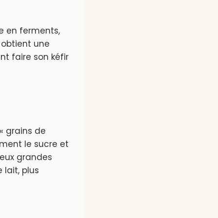
he en ferments,
n obtient une
t faire son kéfir
 « grains de
mment le sucre et
 deux grandes
 lait, plus