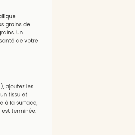
llique
os grains de
grains. Un
 santé de votre
), ajoutez les
un tissu et
 à la surface,
 est terminée.