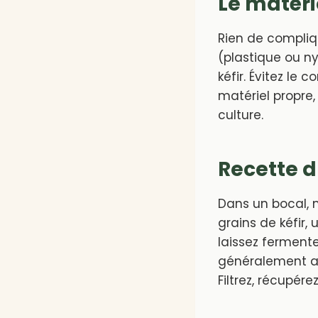
Le matéri
Rien de compliq
(plastique ou ny
kéfir. Évitez le 
matériel propre
culture.
Recette du
Dans un bocal, m
grains de kéfir,
laissez ferment
généralement au
Filtrez, récupére