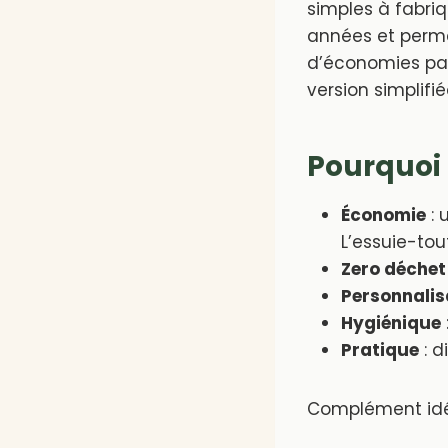
simples à fabri
années et permet
d’économies par 
version simplifi
Pourquoi 
Économie
: 
L’essuie-tou
Zero déchet
Personnalis
Hygiénique
Pratique
: d
Complément idé