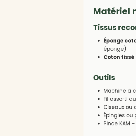
Matériel 
Tissus re
Éponge cot
éponge)
Coton tissé
Outils
Machine à co
Fil assorti a
Ciseaux ou c
Épingles ou 
Pince KAM +