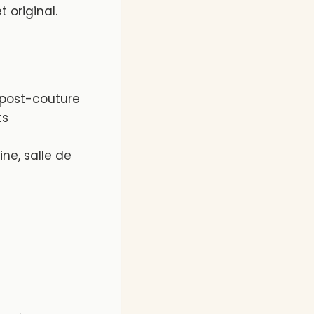
t original.
t post-couture
ts
ine, salle de