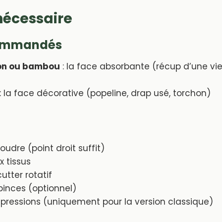
nécessaire
commandés
on ou bambou
: la face absorbante (récup d’une viei
: la face décorative (popeline, drap usé, torchon)
udre (point droit suffit)
ux tissus
utter rotatif
pinces (optionnel)
 pressions (uniquement pour la version classique)