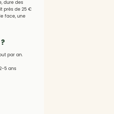
e, dure des
it près de 25 €
le face, une
 ?
out par an.
 2-5 ans