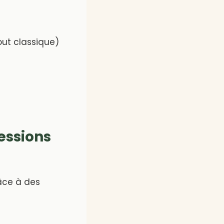
out classique)
ressions
âce à des