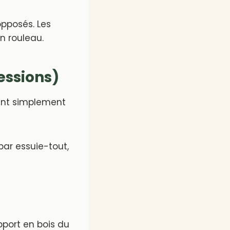
opposés. Les
n rouleau.
ressions)
gent simplement
par essuie-tout,
pport en bois du