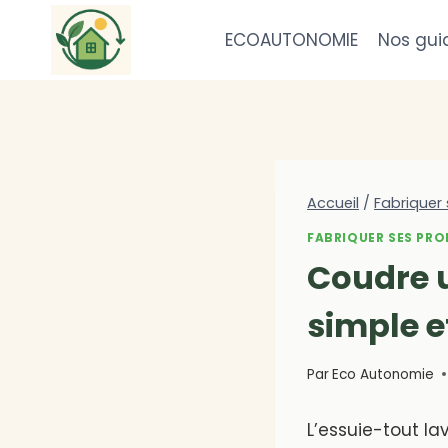
Aller
au
ECOAUTONOMIE
Nos gui
contenu
Accueil
/
Fabriquer 
FABRIQUER SES PRO
Coudre u
simple e
Par
Eco Autonomie
L’essuie-tout la