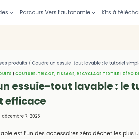
des
Parcours Vers l’autonomie
Kits à télécha
ses produits
/
Coudre un essuie-tout lavable : le tutoriel simpl
DUITS
|
COUTURE, TRICOT, TISSAGE, RECYCLAGE TEXTILE
|
ZÉRO D
n essuie-tout lavable : le t
t efficace
décembre 7, 2025
vable est l’un des accessoires zéro déchet les plus ut