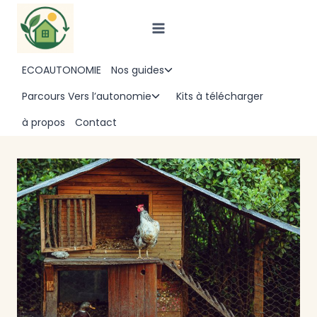
Aller
au
contenu
ECOAUTONOMIE
Nos guides
Ouvrir/fermer
le
Parcours Vers l’autonomie
Kits à télécharger
Ouvrir/fermer
menu
le
à propos
Contact
enfant
menu
enfant