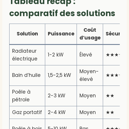
Tableau récap :
comparatif des solutions
Coût
Solution
Puissance
Sécurité
d’usage
Radiateur
1-2 kW
Élevé
★★★★★
électrique
Moyen-
Bain d’huile
1,5-2,5 kW
★★★★★
élevé
Poêle à
2-3 kW
Moyen
★★
pétrole
Gaz portatif
2-4 kW
Moyen
★★
Poêle à bois
5-10 kW
Bas
★★★★