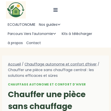
Aller
au
contenu
ECOAUTONOMIE
Nos guides
Ouvrir/fermer
le
Parcours Vers l’autonomie
Kits à télécharger
Ouvrir/fermer
menu
le
à propos
Contact
enfant
menu
enfant
Accueil
/
Chauffage autonome et confort d’hiver
/
Chauffer une pièce sans chauffage central : les
solutions efficaces et sûres
CHAUFFAGE AUTONOME ET CONFORT D’HIVER
Chauffer une pièce
sans chauffage