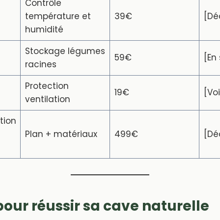
Contrôle
température et
39€
[Dé
humidité
Stockage légumes
59€
[En 
racines
Protection
19€
[Voi
ventilation
tion
Plan + matériaux
499€
[Déc
pour réussir sa cave naturelle