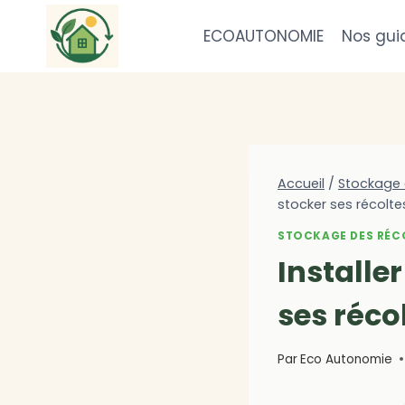
Aller
au
ECOAUTONOMIE
Nos gui
contenu
Accueil
/
Stockage 
stocker ses récolte
STOCKAGE DES RÉC
Installe
ses réco
Par
Eco Autonomie