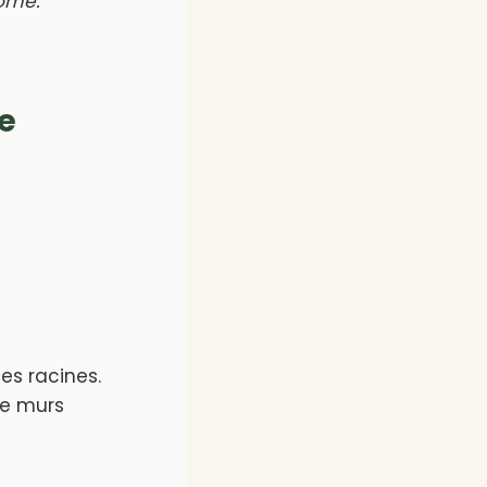
nome.
e
es racines.
de murs