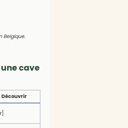
n Belgique.
 une cave
Découvrir
r]