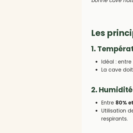
bonne cave natu
Les princ
1. Températ
Idéal : entre
La cave doi
2. Humidité
Entre
80% et
Utilisation 
respirants.