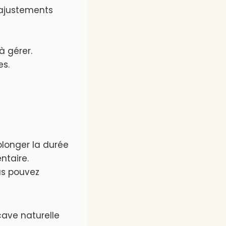
 ajustements
à gérer.
es.
olonger la durée
ntaire.
us pouvez
ave naturelle