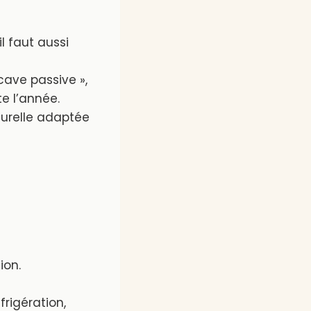
l faut aussi
cave passive »,
te l’année.
urelle adaptée
ion.
rigération,