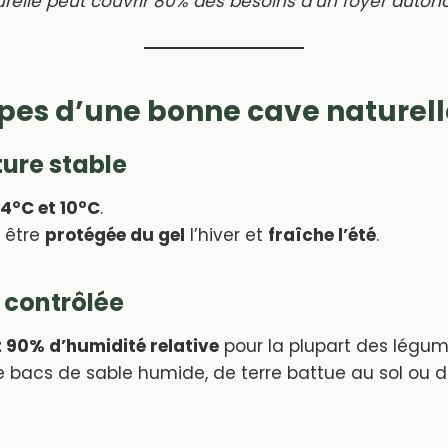
relle peut couvrir 80% des besoins d’un foyer auto
ipes d’une bonne cave naturell
ure stable
4°C et 10°C
.
t être
protégée du gel
l’hiver et
fraîche l’été
.
 contrôlée
 90% d’humidité relative
pour la plupart des légum
de bacs de sable humide, de terre battue au sol ou 