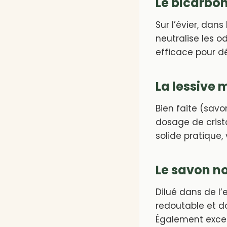
Le bicarbon
Sur l’évier, dans
neutralise les o
efficace pour dé
La lessive 
Bien faite (savo
dosage de crista
solide pratique,
Le savon no
Dilué dans de l’
redoutable et dou
Également excel