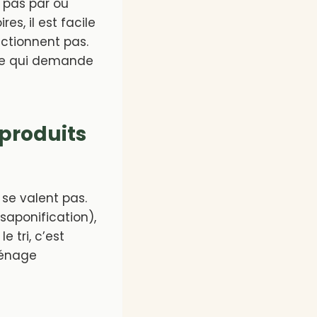
 pas par où
es, il est facile
nctionnent pas.
t ce qui demande
 produits
 se valent pas.
saponification),
 tri, c’est
ménage