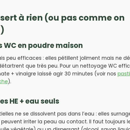
 sert à rien (ou pas comme on
)
les WC en poudre maison
ais peu efficaces : elles pétillent joliment mais ne d
étartrent que très peu. Pour un nettoyage WC effic
te + vinaigre laissé agir 30 minutes (voir nos
past
che
).
s HE + eau seuls
tielles ne se dissolvent pas dans l’eau : elles surna
peuvent irriter la peau au contact. Il faut toujours l
uile végétale) ou un dispersant (alcool, savon liqui