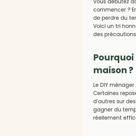
Vous débutez da
commencer ? Entr
de perdre du te
Voici un tri hon
des précautions
Pourquoi f
maison ?
Le DIY ménager e
Certaines repos
d’autres sur des
gagner du temps
réellement effic