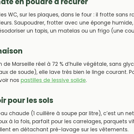
ate en poudre à récurer
 les WC, sur les plaques, dans le four : il frotte sans r
deurs. Saupoudrer, frotter avec une éponge humide, r
sodoriser un tapis, un matelas ou un frigo (une cou
maison
n de Marseille réel à 72 % d’huile végétale, sans glyc
ux de soude), elle lave très bien le linge courant. P
 voir nos
pastilles de lessive solide
.
ir pour les sols
eau chaude (1 cuillère à soupe par litre), c’est un ne
x à la fois, parfait pour les carrelages, parquets vitr
lent en détachant pré-lavage sur les vêtements.