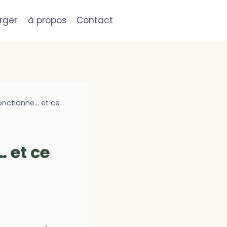
rger
à propos
Contact
fonctionne… et ce
 et ce