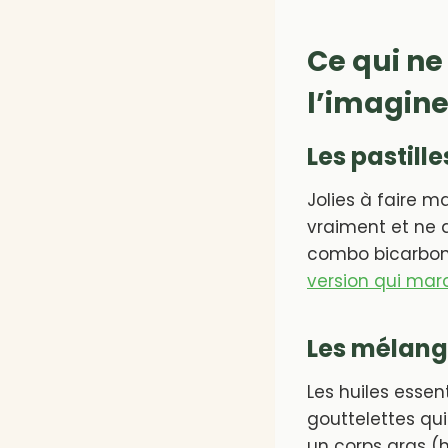
Ce qui ne
l’imagine
Les pastil
Jolies à faire m
vraiment et ne d
combo bicarbona
version qui mar
Les mélange
Les huiles essen
gouttelettes qui 
un corps gras (h