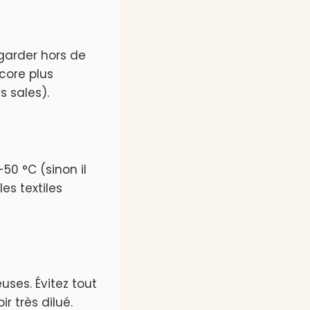
 garder hors de
core plus
s sales).
50 °C (sinon il
es textiles
euses. Évitez tout
r très dilué.