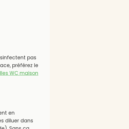
ésinfectent pas
ace, préférez le
illes WC maison
gent en
es diluer dans
de). Sans ça,