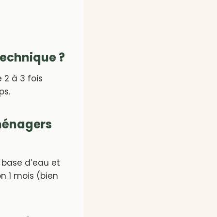
technique ?
 2 à 3 fois
ps.
ménagers
à base d’eau et
n 1 mois (bien