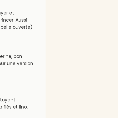
ayer et
incer. Aussi
pelle ouverte).
erine, bon
our une version
ttoyant
ifiés et lino.