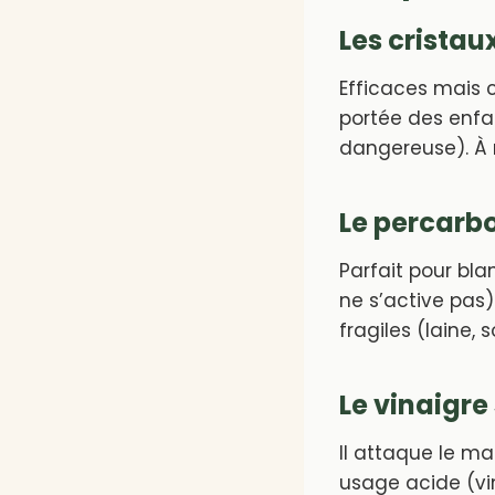
Les cristau
Efficaces mais c
portée des enfa
dangereuse). À r
Le percarb
Parfait pour bla
ne s’active pas).
fragiles (laine, s
Le vinaigre 
Il attaque le mar
usage acide (vina