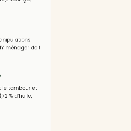
anipulations
DIY ménager doit
e
t le tambour et
(72 % d’huile,